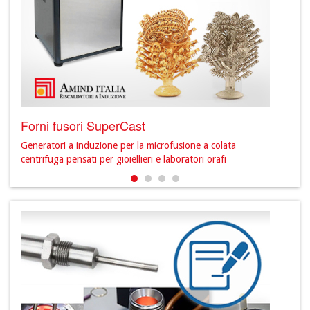
Forni fusori SuperCast
Prod
Generatori a induzione per la microfusione a colata
Scopr
centrifuga pensati per gioiellieri e laboratori orafi
sett