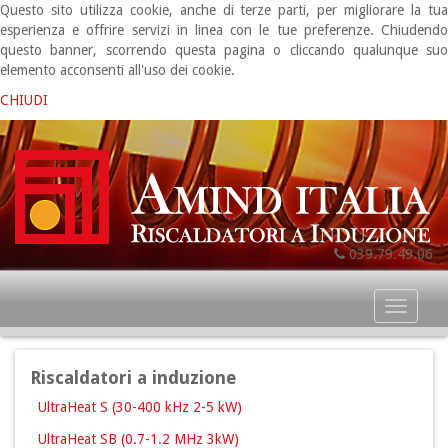
Questo sito utilizza cookie, anche di terze parti, per migliorare la tua
esperienza e offrire servizi in linea con le tue preferenze. Chiudendo
questo banner, scorrendo questa pagina o cliccando qualunque suo
elemento acconsenti all'uso dei cookie.
CHIUDI
039.79.49.06
Toggl
naviga
Riscaldatori a induzione
UltraHeat S (30-400 kHz 2-5 kW)
UltraHeat SB (0.7-1.2 MHz 3kW)