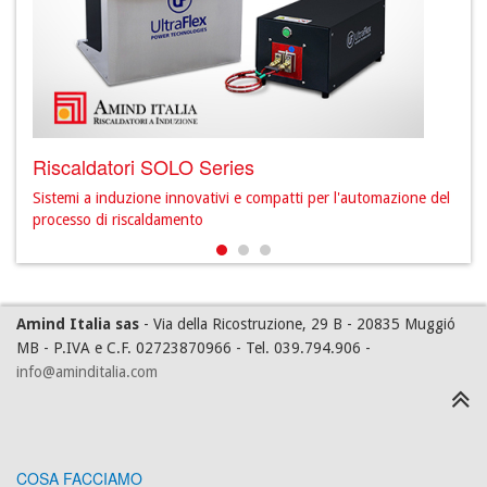
Riscaldatori SOLO Series
Ris
ione
Sistemi a induzione innovativi e compatti per l'automazione del
Sist
processo di riscaldamento
freq
Amind Italia sas
- Via della Ricostruzione, 29 B - 20835 Muggió
MB - P.IVA e C.F. 02723870966 - Tel. 039.794.906 -
info@aminditalia.com
COSA FACCIAMO