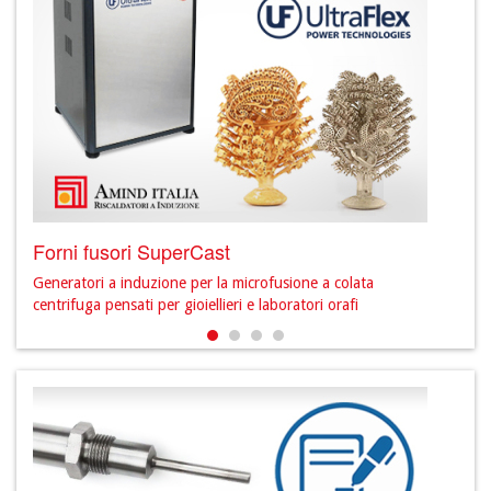
Forni fusori SuperCast
Prod
Generatori a induzione per la microfusione a colata
Scopr
centrifuga pensati per gioiellieri e laboratori orafi
sett