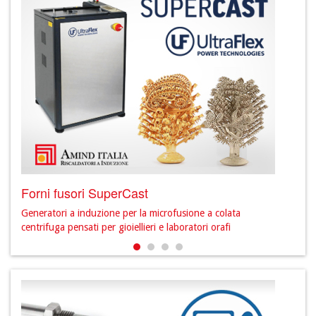
Forni fusori SuperCast
Prod
Generatori a induzione per la microfusione a colata
Scopr
centrifuga pensati per gioiellieri e laboratori orafi
sett