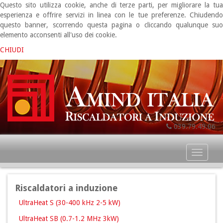
Questo sito utilizza cookie, anche di terze parti, per migliorare la tua
esperienza e offrire servizi in linea con le tue preferenze. Chiudendo
questo banner, scorrendo questa pagina o cliccando qualunque suo
elemento acconsenti all'uso dei cookie.
CHIUDI
039.79.49.06
Toggl
naviga
Riscaldatori a induzione
UltraHeat S (30-400 kHz 2-5 kW)
UltraHeat SB (0.7-1.2 MHz 3kW)