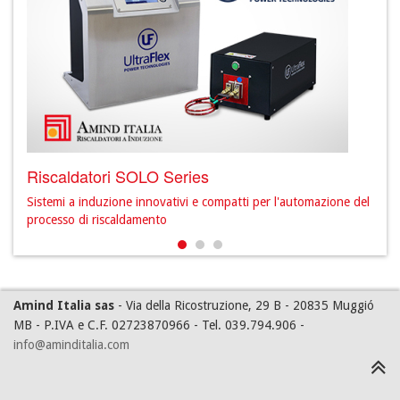
Riscaldatori SOLO Series
Ris
ione
Sistemi a induzione innovativi e compatti per l'automazione del
Sist
processo di riscaldamento
freq
Amind Italia sas
- Via della Ricostruzione, 29 B - 20835 Muggió
MB - P.IVA e C.F. 02723870966 - Tel. 039.794.906 -
info@aminditalia.com