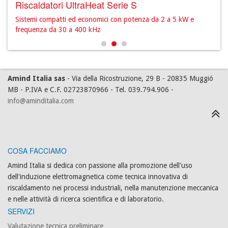
Riscaldatori UltraHeat Serie S
Gen
e del
Sistemi compatti ed economici con potenza da 2 a 5 kW e
La ri
frequenza da 30 a 400 kHz
Amind Italia sas
- Via della Ricostruzione, 29 B - 20835 Muggió
MB - P.IVA e C.F. 02723870966 - Tel. 039.794.906 -
info@aminditalia.com
COSA FACCIAMO
Amind Italia si dedica con passione alla promozione dell'uso
dell'induzione elettromagnetica come tecnica innovativa di
riscaldamento nei processi industriali, nella manutenzione meccanica
e nelle attività di ricerca scientifica e di laboratorio.
SERVIZI
Valutazione tecnica preliminare