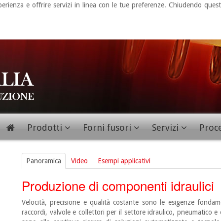
 esperienza e offrire servizi in linea con le tue preferenze. Chiudendo 
Prodotti
Forni fusori
Servizi
Proc
Panoramica
Video
Esempi applicativi
Produzione di componenti idraulici
Velocità, precisione e qualità costante sono le esigenze fondam
raccordi, valvole e collettori per il settore idraulico, pneumatico