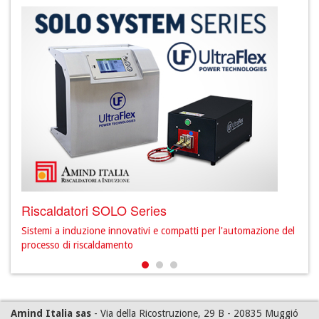
Riscaldatori SOLO Series
Ris
ione
Sistemi a induzione innovativi e compatti per l'automazione del
Sist
processo di riscaldamento
freq
Amind Italia sas
- Via della Ricostruzione, 29 B - 20835 Muggió