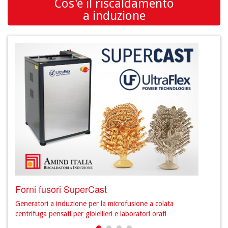
Cos'è il riscaldamento
a induzione
Forni fusori SuperCast
Prod
Generatori a induzione per la microfusione a colata
Scopr
centrifuga pensati per gioiellieri e laboratori orafi
sett