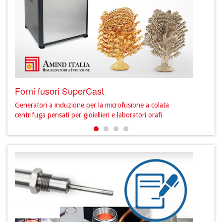
Forni fusori SuperCast
Prod
Generatori a induzione per la microfusione a colata
Scopr
centrifuga pensati per gioiellieri e laboratori orafi
sett