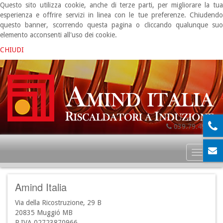
Questo sito utilizza cookie, anche di terze parti, per migliorare la tua
esperienza e offrire servizi in linea con le tue preferenze. Chiudendo
questo banner, scorrendo questa pagina o cliccando qualunque suo
elemento acconsenti all'uso dei cookie.
CHIUDI
039.79.49.06
Toggl
naviga
Amind Italia
Via della Ricostruzione, 29 B
20835 Muggió MB
P.IVA 02723870966