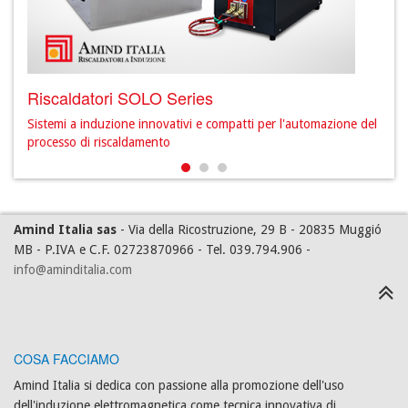
Riscaldatori SOLO Series
Ris
ione
Sistemi a induzione innovativi e compatti per l'automazione del
Sist
processo di riscaldamento
freq
Amind Italia sas
- Via della Ricostruzione, 29 B - 20835 Muggió
MB - P.IVA e C.F. 02723870966 - Tel. 039.794.906 -
info@aminditalia.com
COSA FACCIAMO
Amind Italia si dedica con passione alla promozione dell'uso
dell'induzione elettromagnetica come tecnica innovativa di