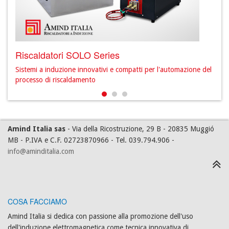
Riscaldatori SOLO Series
Ris
ione
Sistemi a induzione innovativi e compatti per l'automazione del
Sist
processo di riscaldamento
freq
Amind Italia sas
- Via della Ricostruzione, 29 B - 20835 Muggió
MB - P.IVA e C.F. 02723870966 - Tel. 039.794.906 -
info@aminditalia.com
COSA FACCIAMO
Amind Italia si dedica con passione alla promozione dell'uso
dell'induzione elettromagnetica come tecnica innovativa di