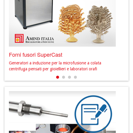
Forni fusori SuperCast
Prod
Generatori a induzione per la microfusione a colata
Scopr
centrifuga pensati per gioiellieri e laboratori orafi
sett