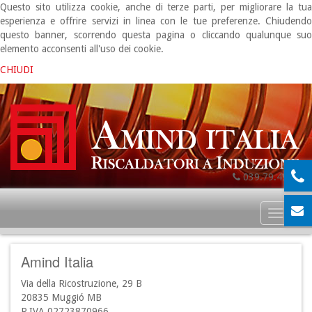
Questo sito utilizza cookie, anche di terze parti, per migliorare la tua
esperienza e offrire servizi in linea con le tue preferenze. Chiudendo
questo banner, scorrendo questa pagina o cliccando qualunque suo
elemento acconsenti all'uso dei cookie.
CHIUDI
039.79.49.06
Toggl
naviga
Amind Italia
Via della Ricostruzione, 29 B
20835 Muggió MB
P.IVA 02723870966